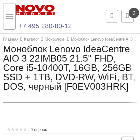
0
+7 495 280-80-12
Назад
Назад
Главная
Каталог
Моноблоки
Моноблок Lenovo IdeaCentre AIO 3 
Моноблок Lenovo IdeaCentre
Каталог продукции
Контакты
AIO 3 22IMB05 21.5" FHD,
Core i5-10400T, 16GB, 256GB
Ноутбуки и ультрабуки
Контактная информация
SSD + 1TB, DVD-RW, WiFi, BT,
Компьютеры
DOS, черный [F0EV003HRK]
Моноблоки
Серверы и СХД
Опции и комплектующие
оценок
0
Мониторы