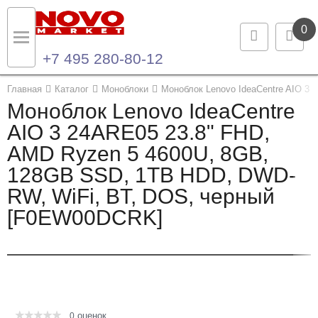
0
+7 495 280-80-12
Назад
Назад
Главная
Каталог
Моноблоки
Моноблок Lenovo IdeaCentre AIO 3
Моноблок Lenovo IdeaCentre
Каталог продукции
Контакты
AIO 3 24ARE05 23.8" FHD,
AMD Ryzen 5 4600U, 8GB,
Ноутбуки и ультрабуки
Контактная информация
128GB SSD, 1TB HDD, DWD-
Компьютеры
RW, WiFi, BT, DOS, черный
[F0EW00DCRK]
Моноблоки
Серверы и СХД
Опции и комплектующие
оценок
Мониторы
0