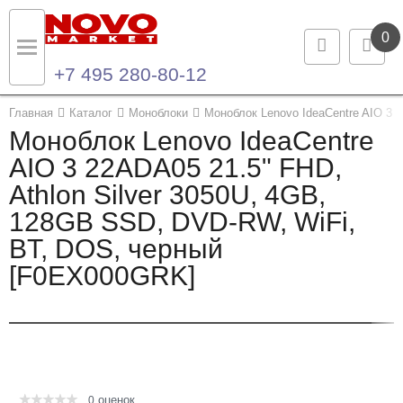
0
+7 495 280-80-12
Назад
Назад
Главная
Каталог
Моноблоки
Моноблок Lenovo IdeaCentre AIO 3 
Моноблок Lenovo IdeaCentre
Каталог продукции
Контакты
AIO 3 22ADA05 21.5" FHD,
Athlon Silver 3050U, 4GB,
Ноутбуки и ультрабуки
Контактная информация
128GB SSD, DVD-RW, WiFi,
Компьютеры
BT, DOS, черный
[F0EX000GRK]
Моноблоки
Серверы и СХД
Опции и комплектующие
оценок
Мониторы
0