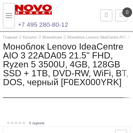
0
+7 495 280-80-12
Назад
Назад
Главная
Каталог
Моноблоки
Моноблок Lenovo IdeaCentre AIO 3
Моноблок Lenovo IdeaCentre
Каталог продукции
Контакты
AIO 3 22ADA05 21.5" FHD,
Ryzen 5 3500U, 4GB, 128GB
Ноутбуки и ультрабуки
Контактная информация
SSD + 1TB, DVD-RW, WiFi, BT,
Компьютеры
DOS, черный [F0EX000YRK]
Моноблоки
Серверы и СХД
Опции и комплектующие
оценок
0
Мониторы