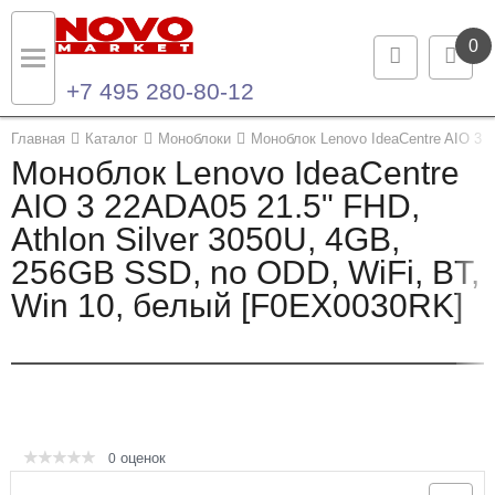
0
+7 495 280-80-12
Назад
Назад
Главная
Каталог
Моноблоки
Моноблок Lenovo IdeaCentre AIO 3 
Моноблок Lenovo IdeaCentre
Каталог продукции
Контакты
AIO 3 22ADA05 21.5" FHD,
Athlon Silver 3050U, 4GB,
Ноутбуки и ультрабуки
Контактная информация
256GB SSD, no ODD, WiFi, BT,
Компьютеры
Win 10, белый [F0EX0030RK]
Моноблоки
Серверы и СХД
Опции и комплектующие
оценок
0
Мониторы