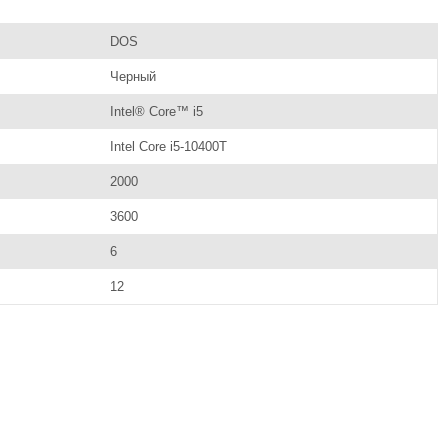
DOS
Черный
Intel® Core™ i5
Intel Core i5-10400T
2000
3600
6
12