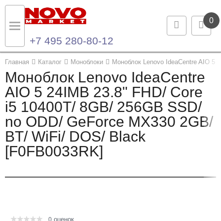
0
+7 495 280-80-12
Назад
Назад
Главная
Каталог
Моноблоки
Моноблок Lenovo IdeaCentre AIO 5 
Моноблок Lenovo IdeaCentre
Каталог продукции
Контакты
AIO 5 24IMB 23.8" FHD/ Core
i5 10400T/ 8GB/ 256GB SSD/
Ноутбуки и ультрабуки
Контактная информация
no ODD/ GeForce MX330 2GB/
Компьютеры
BT/ WiFi/ DOS/ Black
[F0FB0033RK]
Моноблоки
Серверы и СХД
Опции и комплектующие
оценок
Мониторы
0