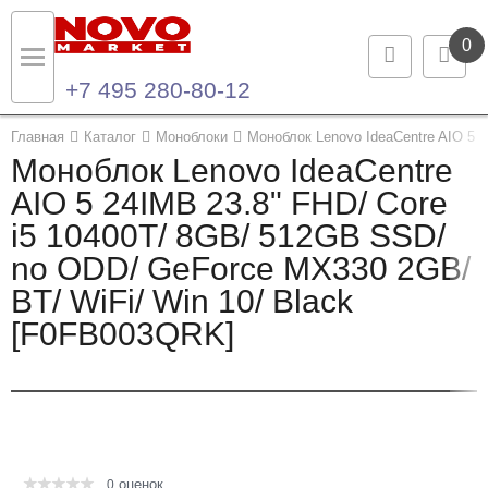
0
+7 495 280-80-12
Назад
Назад
Главная
Каталог
Моноблоки
Моноблок Lenovo IdeaCentre AIO 5 
Моноблок Lenovo IdeaCentre
Каталог продукции
Контакты
AIO 5 24IMB 23.8" FHD/ Core
i5 10400T/ 8GB/ 512GB SSD/
Ноутбуки и ультрабуки
Контактная информация
no ODD/ GeForce MX330 2GB/
Компьютеры
BT/ WiFi/ Win 10/ Black
[F0FB003QRK]
Моноблоки
Серверы и СХД
Опции и комплектующие
оценок
Мониторы
0