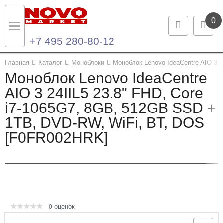
0
+7 495 280-80-12
Назад
Назад
Главная
Каталог
Моноблоки
Моноблок Lenovo IdeaCentre AIO 3 
Моноблок Lenovo IdeaCentre
Каталог продукции
Контакты
AIO 3 24IIL5 23.8" FHD, Core
i7-1065G7, 8GB, 512GB SSD +
Ноутбуки и ультрабуки
Контактная информация
1TB, DVD-RW, WiFi, BT, DOS
Компьютеры
[F0FR002HRK]
Моноблоки
Серверы и СХД
Опции и комплектующие
оценок
0
Мониторы