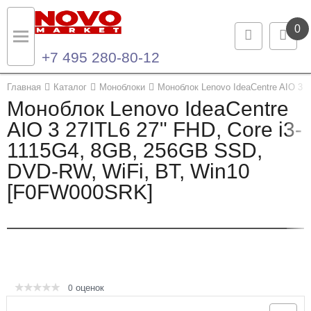
0
+7 495 280-80-12
Назад
Назад
Главная
Каталог
Моноблоки
Моноблок Lenovo IdeaCentre AIO 3 
Моноблок Lenovo IdeaCentre
Каталог продукции
Контакты
AIO 3 27ITL6 27" FHD, Core i3-
1115G4, 8GB, 256GB SSD,
Ноутбуки и ультрабуки
Контактная информация
DVD-RW, WiFi, BT, Win10
Компьютеры
[F0FW000SRK]
Моноблоки
Серверы и СХД
Опции и комплектующие
оценок
0
Мониторы