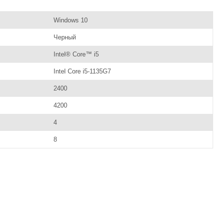
Windows 10
Черный
Intel® Core™ i5
Intel Core i5-1135G7
2400
4200
4
8