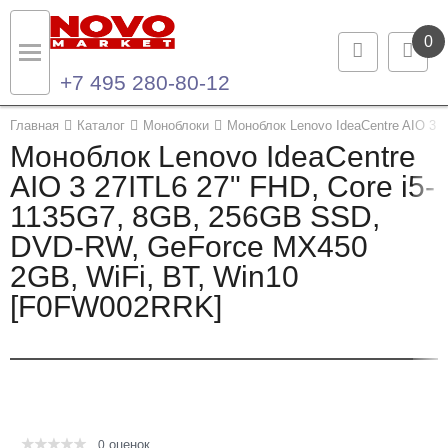
0
+7 495 280-80-12
Назад
Назад
Главная
Каталог
Моноблоки
Моноблок Lenovo IdeaCentre AIO 3 
Моноблок Lenovo IdeaCentre
Каталог продукции
Контакты
AIO 3 27ITL6 27" FHD, Core i5-
1135G7, 8GB, 256GB SSD,
Ноутбуки и ультрабуки
Контактная информация
DVD-RW, GeForce MX450
Компьютеры
2GB, WiFi, BT, Win10
[F0FW002RRK]
Моноблоки
Серверы и СХД
Опции и комплектующие
оценок
Мониторы
0