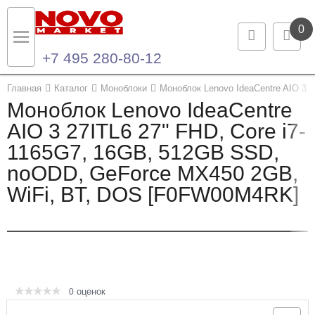
0
+7 495 280-80-12
Назад
Назад
Главная
Каталог
Моноблоки
Моноблок Lenovo IdeaCentre AIO 3
Моноблок Lenovo IdeaCentre
Каталог продукции
Контакты
AIO 3 27ITL6 27" FHD, Core i7-
1165G7, 16GB, 512GB SSD,
Ноутбуки и ультрабуки
Контактная информация
noODD, GeForce MX450 2GB,
Компьютеры
WiFi, BT, DOS [F0FW00M4RK]
Моноблоки
Серверы и СХД
Опции и комплектующие
оценок
0
Мониторы