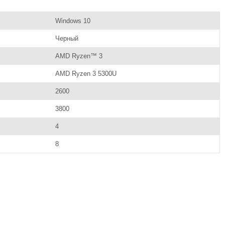
Windows 10
Черный
AMD Ryzen™ 3
AMD Ryzen 3 5300U
2600
3800
4
8