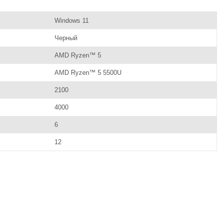
Windows 11
Черный
AMD Ryzen™ 5
AMD Ryzen™ 5 5500U
2100
4000
6
12