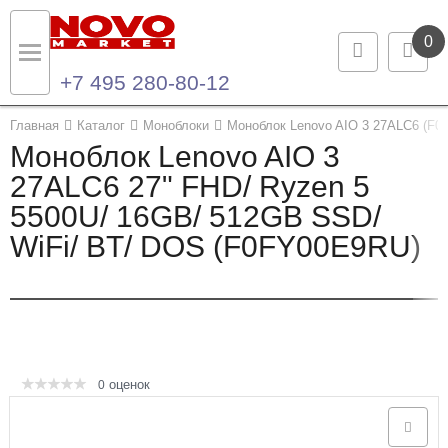
0
+7 495 280-80-12
Назад
Назад
Главная
Каталог
Моноблоки
Моноблок Lenovo AIO 3 27ALC6 (F
Моноблок Lenovo AIO 3
Каталог продукции
Контакты
27ALC6 27" FHD/ Ryzen 5
5500U/ 16GB/ 512GB SSD/
Ноутбуки и ультрабуки
Контактная информация
WiFi/ BT/ DOS (F0FY00E9RU)
Компьютеры
Моноблоки
Серверы и СХД
оценок
0
Опции и комплектующие
Мониторы