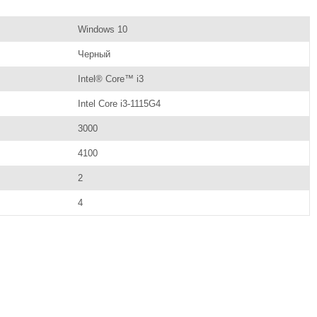
Windows 10
Черный
Intel® Core™ i3
Intel Core i3-1115G4
3000
4100
2
4