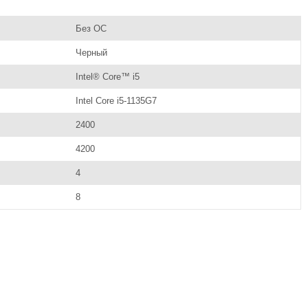
Без ОС
Черный
Intel® Core™ i5
Intel Core i5-1135G7
2400
4200
4
8