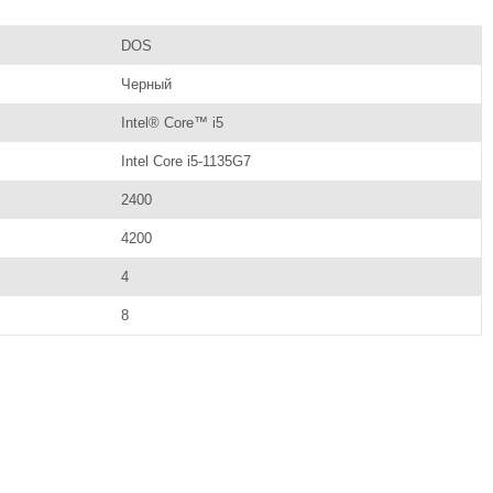
DOS
Черный
Intel® Core™ i5
Intel Core i5-1135G7
2400
4200
4
8