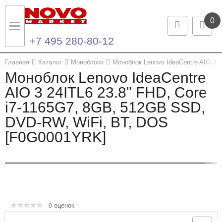
0
+7 495 280-80-12
Назад
Назад
Главная
Каталог
Моноблоки
Моноблок Lenovo IdeaCentre AIO 3 
Моноблок Lenovo IdeaCentre
Каталог продукции
Контакты
AIO 3 24ITL6 23.8" FHD, Core
i7-1165G7, 8GB, 512GB SSD,
Ноутбуки и ультрабуки
Контактная информация
DVD-RW, WiFi, BT, DOS
Компьютеры
[F0G0001YRK]
Моноблоки
Серверы и СХД
Опции и комплектующие
оценок
0
Мониторы