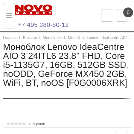
0
+7 495 280-80-12
Назад
Назад
Главная
Каталог
Моноблоки
Моноблок Lenovo IdeaCentre AIO 3 
Моноблок Lenovo IdeaCentre
Каталог продукции
Контакты
AIO 3 24ITL6 23.8" FHD, Core
i5-1135G7, 16GB, 512GB SSD,
Ноутбуки и ультрабуки
Контактная информация
noODD, GeForce MX450 2GB,
Компьютеры
WiFi, BT, noOS [F0G0006XRK]
Моноблоки
Серверы и СХД
Опции и комплектующие
оценок
0
Мониторы