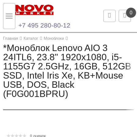
0
+7 495 280-80-12
Назад
Назад
Главная
Каталог
Моноблоки
*Моноблок Lenovo AIO 3
Каталог продукции
Контакты
24ITL6, 23.8" 1920x1080, i5-
1155G7 2.5GHz, 16GB, 512GB
Ноутбуки и ультрабуки
Контактная информация
SSD, Intel Iris Xe, KB+Mouse
Компьютеры
USB, DOS, Black
(F0G001BPRU)
Моноблоки
Серверы и СХД
Опции и комплектующие
оценок
Мониторы
0