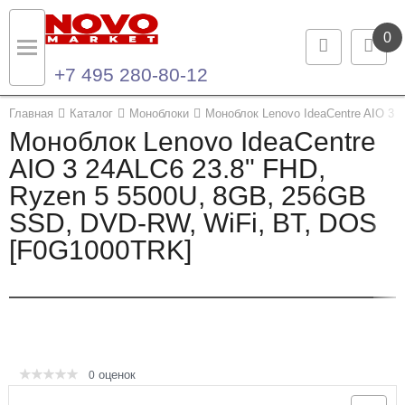
0
+7 495 280-80-12
Назад
Назад
Главная
Каталог
Моноблоки
Моноблок Lenovo IdeaCentre AIO 3
Моноблок Lenovo IdeaCentre
Каталог продукции
Контакты
AIO 3 24ALC6 23.8" FHD,
Ryzen 5 5500U, 8GB, 256GB
Ноутбуки и ультрабуки
Контактная информация
SSD, DVD-RW, WiFi, BT, DOS
Компьютеры
[F0G1000TRK]
Моноблоки
Серверы и СХД
Опции и комплектующие
оценок
0
Мониторы