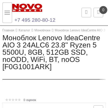
0
+7 495 280-80-12
Назад
Назад
Главная
Каталог
Моноблоки
Моноблок Lenovo IdeaCentre AIO 3
Моноблок Lenovo IdeaCentre
Каталог продукции
Контакты
AIO 3 24ALC6 23.8" Ryzen 5
5500U, 8GB, 512GB SSD,
Ноутбуки и ультрабуки
Контактная информация
noODD, WiFi, BT, noOS
Компьютеры
[F0G1001ARK]
Моноблоки
Серверы и СХД
Опции и комплектующие
оценок
0
Мониторы