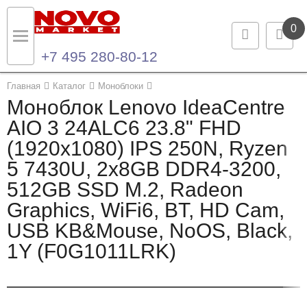
0
+7 495 280-80-12
Назад
Назад
Главная
Каталог
Моноблоки
Моноблок Lenovo IdeaCentre
Каталог продукции
Контакты
AIO 3 24ALC6 23.8" FHD
(1920x1080) IPS 250N, Ryzen
Ноутбуки и ультрабуки
Контактная информация
5 7430U, 2x8GB DDR4-3200,
Компьютеры
512GB SSD M.2, Radeon
Graphics, WiFi6, BT, HD Cam,
Моноблоки
USB KB&Mouse, NoOS, Black,
Серверы и СХД
1Y (F0G1011LRK)
Опции и комплектующие
Мониторы