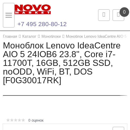
0
+7 495 280-80-12
Назад
Назад
Главная
Каталог
Моноблоки
Моноблок Lenovo IdeaCentre AIO 5 
Моноблок Lenovo IdeaCentre
Каталог продукции
Контакты
AIO 5 24IOB6 23.8", Core i7-
11700T, 16GB, 512GB SSD,
Ноутбуки и ультрабуки
Контактная информация
noODD, WiFi, BT, DOS
Компьютеры
[F0G30017RK]
Моноблоки
Серверы и СХД
Опции и комплектующие
оценок
0
Мониторы