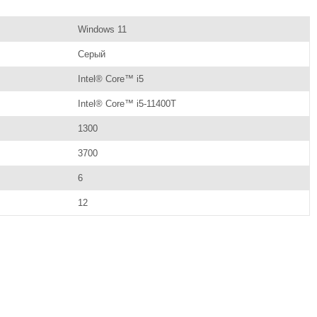
Windows 11
Серый
Intel® Core™ i5
Intel® Core™ i5-11400T
1300
3700
6
12