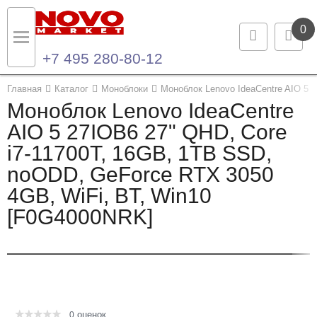
0
+7 495 280-80-12
Назад
Назад
Главная
Каталог
Моноблоки
Моноблок Lenovo IdeaCentre AIO 5
Моноблок Lenovo IdeaCentre
Каталог продукции
Контакты
AIO 5 27IOB6 27" QHD, Core
i7-11700T, 16GB, 1TB SSD,
Ноутбуки и ультрабуки
Контактная информация
noODD, GeForce RTX 3050
Компьютеры
4GB, WiFi, BT, Win10
[F0G4000NRK]
Моноблоки
Серверы и СХД
Опции и комплектующие
оценок
Мониторы
0