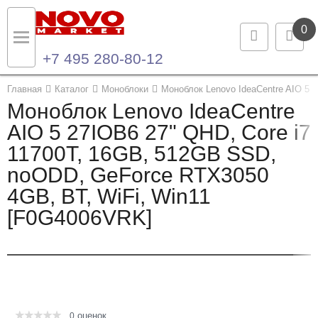
0
+7 495 280-80-12
Назад
Назад
Главная
Каталог
Моноблоки
Моноблок Lenovo IdeaCentre AIO 5
Моноблок Lenovo IdeaCentre
Каталог продукции
Контакты
AIO 5 27IOB6 27" QHD, Core i7
11700T, 16GB, 512GB SSD,
Ноутбуки и ультрабуки
Контактная информация
noODD, GeForce RTX3050
Компьютеры
4GB, BT, WiFi, Win11
[F0G4006VRK]
Моноблоки
Серверы и СХД
Опции и комплектующие
оценок
Мониторы
0