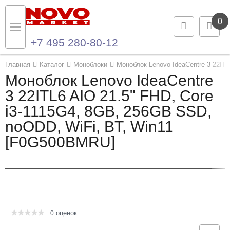
0
+7 495 280-80-12
Назад
Назад
Главная
Каталог
Моноблоки
Моноблок Lenovo IdeaCentre 3 22I
Моноблок Lenovo IdeaCentre
Каталог продукции
Контакты
3 22ITL6 AIO 21.5" FHD, Core
i3-1115G4, 8GB, 256GB SSD,
Ноутбуки и ультрабуки
Контактная информация
noODD, WiFi, BT, Win11
Компьютеры
[F0G500BMRU]
Моноблоки
Серверы и СХД
Опции и комплектующие
оценок
0
Мониторы