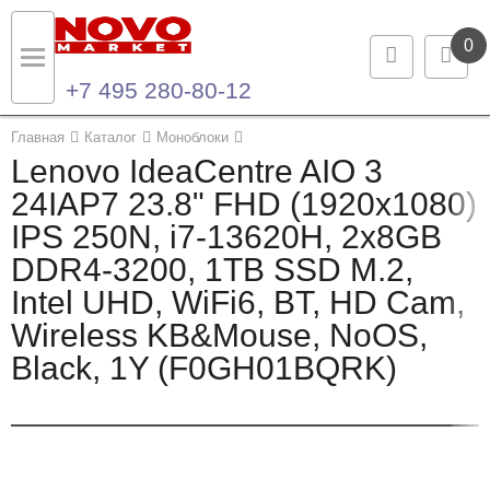
0
+7 495 280-80-12
Назад
Назад
Главная
Каталог
Моноблоки
Lenovo IdeaCentre AIO 3
Каталог продукции
Контакты
24IAP7 23.8" FHD (1920x1080)
IPS 250N, i7-13620H, 2x8GB
Ноутбуки и ультрабуки
Контактная информация
DDR4-3200, 1TB SSD M.2,
Компьютеры
Intel UHD, WiFi6, BT, HD Cam,
Wireless KB&Mouse, NoOS,
Моноблоки
Black, 1Y (F0GH01BQRK)
Серверы и СХД
Опции и комплектующие
Мониторы