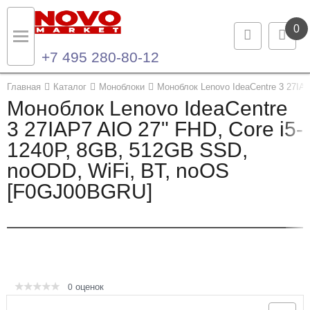
0
+7 495 280-80-12
Назад
Назад
Главная
Каталог
Моноблоки
Моноблок Lenovo IdeaCentre 3 27I
Моноблок Lenovo IdeaCentre
Каталог продукции
Контакты
3 27IAP7 AIO 27" FHD, Core i5-
1240P, 8GB, 512GB SSD,
Ноутбуки и ультрабуки
Контактная информация
noODD, WiFi, BT, noOS
Компьютеры
[F0GJ00BGRU]
Моноблоки
Серверы и СХД
Опции и комплектующие
оценок
0
Мониторы