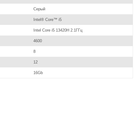
Серый
Intel® Core™ i5
Intel Core i5 13420H 2.1ГГц
4600
8
12
16Gb