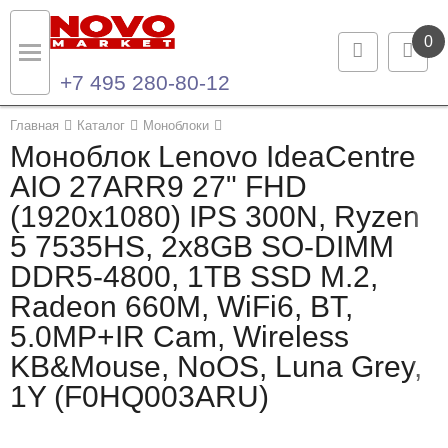
0
+7 495 280-80-12
Назад
Назад
Главная
Каталог
Моноблоки
Моноблок Lenovo IdeaCentre
Каталог продукции
Контакты
AIO 27ARR9 27" FHD
(1920x1080) IPS 300N, Ryzen
Ноутбуки и ультрабуки
Контактная информация
5 7535HS, 2x8GB SO-DIMM
Компьютеры
DDR5-4800, 1TB SSD M.2,
Radeon 660M, WiFi6, BT,
Моноблоки
5.0MP+IR Cam, Wireless
Серверы и СХД
KB&Mouse, NoOS, Luna Grey,
1Y (F0HQ003ARU)
Опции и комплектующие
Мониторы