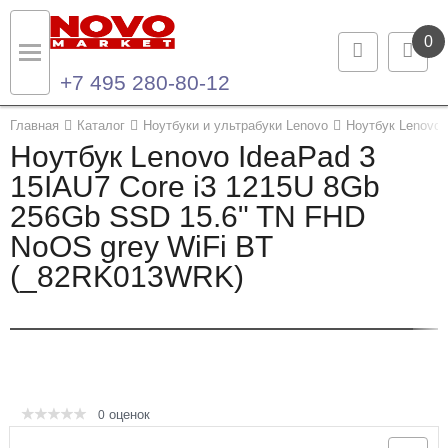
0
+7 495 280-80-12
Назад
Назад
Главная
Каталог
Ноутбуки и ультрабуки Lenovo
Ноутбук Lenovo 
Ноутбук Lenovo IdeaPad 3
Каталог продукции
Контакты
15IAU7 Core i3 1215U 8Gb
256Gb SSD 15.6" TN FHD
Ноутбуки и ультрабуки
Контактная информация
NoOS grey WiFi BT
Компьютеры
(_82RK013WRK)
Моноблоки
Серверы и СХД
Опции и комплектующие
оценок
0
Мониторы