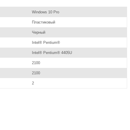
Windows 10 Pro
Пластиковый
Черный
Intel® Pentium®
Intel® Pentium® 4405U
2100
2100
2