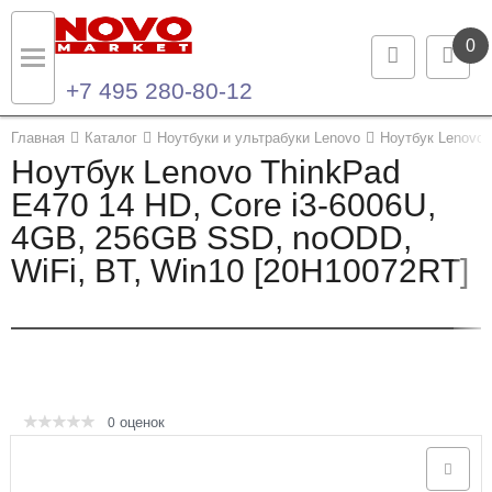
0
+7 495 280-80-12
Назад
Назад
Главная
Каталог
Ноутбуки и ультрабуки Lenovo
Ноутбук Lenovo 
Ноутбук Lenovo ThinkPad
Каталог продукции
Контакты
E470 14 HD, Core i3-6006U,
4GB, 256GB SSD, noODD,
Ноутбуки и ультрабуки
Контактная информация
WiFi, BT, Win10 [20H10072RT]
Компьютеры
Моноблоки
Серверы и СХД
оценок
0
Опции и комплектующие
Мониторы