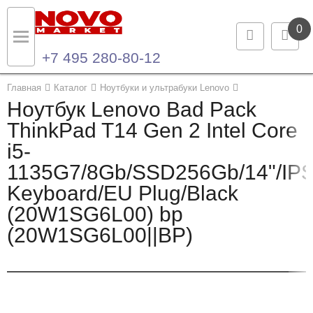
0
+7 495 280-80-12
Назад
Назад
Главная
Каталог
Ноутбуки и ультрабуки Lenovo
Ноутбук Lenovo Bad Pack
Каталог продукции
Контакты
ThinkPad T14 Gen 2 Intel Core
i5-
Ноутбуки и ультрабуки
Контактная информация
1135G7/8Gb/SSD256Gb/14"/IPS
Компьютеры
Keyboard/EU Plug/Black
(20W1SG6L00) bp
Моноблоки
(20W1SG6L00||BP)
Серверы и СХД
Опции и комплектующие
Мониторы