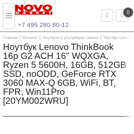
0
+7 495 280-80-12
Назад
Назад
Главная
Каталог
Ноутбуки и ультрабуки Lenovo
Ноутбук Lenovo
Ноутбук Lenovo ThinkBook
Каталог продукции
Контакты
16p G2 ACH 16" WQXGA,
Ryzen 5 5600H, 16GB, 512GB
Ноутбуки и ультрабуки
Контактная информация
SSD, noODD, GeForce RTX
Компьютеры
3060 MAX-Q 6GB, WiFi, BT,
FPR, Win11Pro
Моноблоки
[20YM002WRU]
Серверы и СХД
Опции и комплектующие
Мониторы