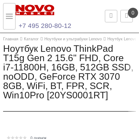
0
+7 495 280-80-12
Назад
Назад
Главная
Каталог
Ноутбуки и ультрабуки Lenovo
Ноутбук Lenovo 
Ноутбук Lenovo ThinkPad
Каталог продукции
Контакты
T15g Gen 2 15.6" FHD, Core
i7-11800H, 16GB, 512GB SSD,
Ноутбуки и ультрабуки
Контактная информация
noODD, GeForce RTX 3070
Компьютеры
8GB, WiFi, BT, FPR, SCR,
Win10Pro [20YS0001RT]
Моноблоки
Серверы и СХД
Опции и комплектующие
оценок
Мониторы
0