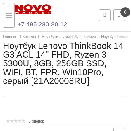
0
+7 495 280-80-12
Назад
Назад
Главная
Каталог
Ноутбуки и ультрабуки Lenovo
Ноутбук Lenovo 
Ноутбук Lenovo ThinkBook 14
Каталог продукции
Контакты
G3 ACL 14" FHD, Ryzen 3
5300U, 8GB, 256GB SSD,
Ноутбуки и ультрабуки
Контактная информация
WiFi, BT, FPR, Win10Pro,
Компьютеры
серый [21A20008RU]
Моноблоки
Серверы и СХД
Опции и комплектующие
оценок
0
Мониторы