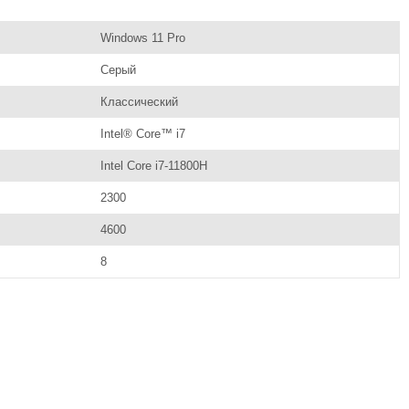
Windows 11 Pro
Серый
Классический
Intel® Core™ i7
Intel Core i7-11800H
2300
4600
8