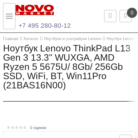
0
+7 495 280-80-12
Назад
Назад
Главная
Каталог
Ноутбуки и ультрабуки Lenovo
Ноутбук Lenovo 
Ноутбук Lenovo ThinkPad L13
Каталог продукции
Контакты
Gen 3 13.3" WUXGA, AMD
Ryzen 5 5675U/ 8Gb/ 256Gb
Ноутбуки и ультрабуки
Контактная информация
SSD, WiFi, BT, Win11Pro
Компьютеры
(21BAS16N00)
Моноблоки
Серверы и СХД
Опции и комплектующие
оценок
0
Мониторы