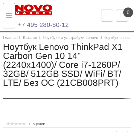
0
+7 495 280-80-12
Назад
Назад
Главная
Каталог
Ноутбуки и ультрабуки Lenovo
Ноутбук Lenovo 
Ноутбук Lenovo ThinkPad X1
Каталог продукции
Контакты
Carbon Gen 10 14"
(2240x1400)/ Core i7-1260P/
Ноутбуки и ультрабуки
Контактная информация
32GB/ 512GB SSD/ WiFi/ BT/
Компьютеры
LTE/ Без ОС (21CB008PRT)
Моноблоки
Серверы и СХД
Опции и комплектующие
оценок
0
Мониторы