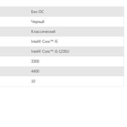
Без ОС
Черный
Классический
Intel® Core™ i5
Intel® Core™ i5-1235U
3300
4400
10