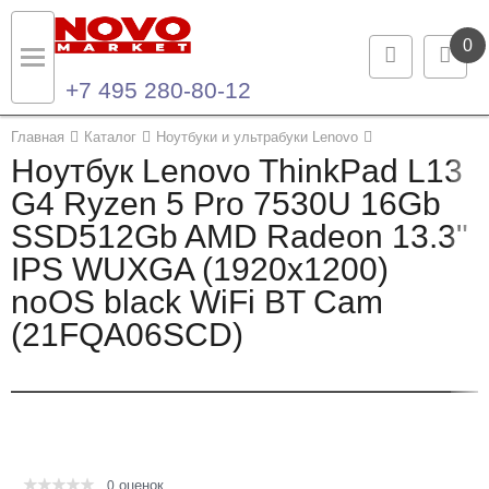
0
+7 495 280-80-12
Назад
Назад
Главная
Каталог
Ноутбуки и ультрабуки Lenovo
Ноутбук Lenovo ThinkPad L13
Каталог продукции
Контакты
G4 Ryzen 5 Pro 7530U 16Gb
SSD512Gb AMD Radeon 13.3"
Ноутбуки и ультрабуки
Контактная информация
IPS WUXGA (1920x1200)
Компьютеры
noOS black WiFi BT Cam
(21FQA06SCD)
Моноблоки
Серверы и СХД
Опции и комплектующие
оценок
Мониторы
0