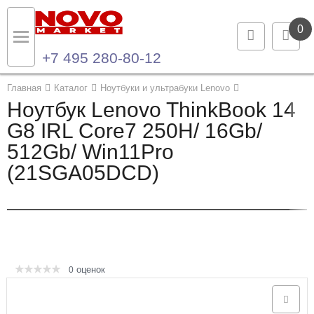
0
+7 495 280-80-12
Назад
Назад
Главная
Каталог
Ноутбуки и ультрабуки Lenovo
Ноутбук Lenovo ThinkBook 14
Каталог продукции
Контакты
G8 IRL Core7 250H/ 16Gb/
512Gb/ Win11Pro
Ноутбуки и ультрабуки
Контактная информация
(21SGA05DCD)
Компьютеры
Моноблоки
Серверы и СХД
оценок
0
Опции и комплектующие
Мониторы