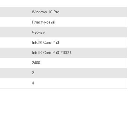
Windows 10 Pro
Пластиковый
Черный
Intel® Core™ i3
Intel® Core™ i3-7100U
2400
2
4