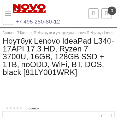
0
+7 495 280-80-12
Назад
Назад
Главная
Каталог
Ноутбуки и ультрабуки Lenovo
Ноутбук Lenovo 
Ноутбук Lenovo IdeaPad L340-
Каталог продукции
Контакты
17API 17.3 HD, Ryzen 7
3700U, 16GB, 128GB SSD +
Ноутбуки и ультрабуки
Контактная информация
1TB, noODD, WiFi, BT, DOS,
Компьютеры
black [81LY001WRK]
Моноблоки
Серверы и СХД
Опции и комплектующие
оценок
0
Мониторы