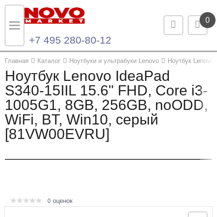
0
+7 495 280-80-12
Назад
Назад
Главная
Каталог
Ноутбуки и ультрабуки Lenovo
Ноутбук Lenovo 
Ноутбук Lenovo IdeaPad
Каталог продукции
Контакты
S340-15IIL 15.6" FHD, Core i3-
1005G1, 8GB, 256GB, noODD,
Ноутбуки и ультрабуки
Контактная информация
WiFi, BT, Win10, серый
Компьютеры
[81VW00EVRU]
Моноблоки
Серверы и СХД
Опции и комплектующие
оценок
0
Мониторы